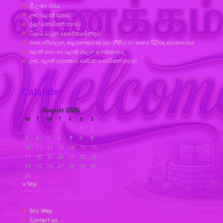
ශ්‍රී ලංකා රජය
ඌව පළාත් සභාව
මුදල් කොමිෂන් සභාව
විශ්‍රාම වැටුප් දෙපාර්තමේන්තුව
රාජ්‍ය පරිපාලන, කළමනාකරණ සහ නීතිය හා සාමය පිළිබඳ අමාත්‍යාංශය
පළාත් සභා හා පළාත් පාලන අමාත්‍යාංශය
ඌව පළාත් සමුපකාර සේවක කොමිෂන් සභාව
Calander
August 2026
M
T
W
T
F
S
S
1
2
3
4
5
6
7
8
9
10
11
12
13
14
15
16
17
18
19
20
21
22
23
24
25
26
27
28
29
30
31
« Sep
Site Map
Contact us