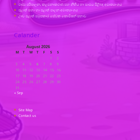
රාජ්‍ය පරිපාලන, කළමනාකරණ සහ නීතිය හා සාමය පිළිබඳ අමාත්‍යාංශය
පළාත් සභා හා පළාත් පාලන අමාත්‍යාංශය
ඌව පළාත් සමුපකාර සේවක කොමිෂන් සභාව
Calander
August 2026
M
T
W
T
F
S
S
1
2
3
4
5
6
7
8
9
10
11
12
13
14
15
16
17
18
19
20
21
22
23
24
25
26
27
28
29
30
31
« Sep
Site Map
Contact us