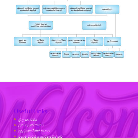
Useful Links
ශ්‍රී ලංකා රජය
ඌව පළාත් සභාව
මුදල් කොමිෂන් සභාව
විශ්‍රාම වැටුප් දෙපාර්තමේන්තුව